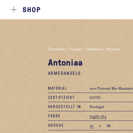
SHOP
Startseite
/
Frauen
/
Oberteile
/
Antoniaa
Antoniaa
ARMEDANGELS
MATERIAL
100 Prozent Bio-Baumwo
ZERTIFIZIERT
GOTS
HERGESTELLT IN
Portugal
FARBE
night sky
GRÖSSE
xs
s
M