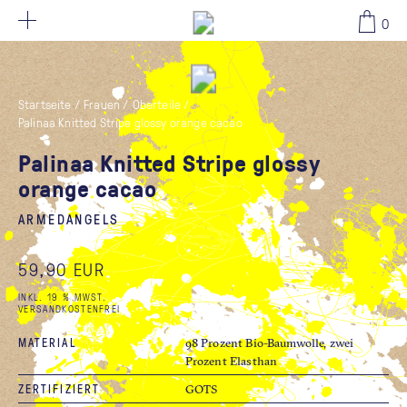
59,90 EUR
0
Startseite
/
Frauen
/
Oberteile
/
Palinaa Knitted Stripe glossy orange cacao
Palinaa Knitted Stripe glossy
orange cacao
ARMEDANGELS
59,90 EUR
INKL. 19 % MWST.
VERSANDKOSTENFREI
MATERIAL
98 Prozent Bio-Baumwolle, zwei
Prozent Elasthan
ZERTIFIZIERT
GOTS