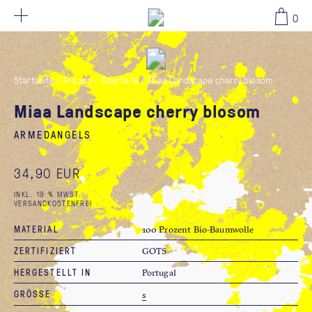
34,90 EUR
0
Startseite
/
Frauen
/
Oberteile
/
Miaa Landscape cherry blosom
Miaa Landscape cherry blosom
ARMEDANGELS
34,90 EUR
INKL. 19 % MWST.
VERSANDKOSTENFREI
MATERIAL
100 Prozent Bio-Baumwolle
ZERTIFIZIERT
GOTS
HERGESTELLT IN
Portugal
GRÖSSE
s