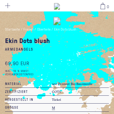
69,90 EUR
0
Startseite
/
Frauen
/
Oberteile
/
Ekin Dots blush
Ekin Dots blush
ARMEDANGELS
69,90 EUR
INKL. 19 % MWST.
VERSANDKOSTENFREI
MATERIAL
100 Prozent Bio Baumwolle
ZERTIFIZIERT
GOTS
HERGESTELLT IN
Türkei
GRÖSSE
M