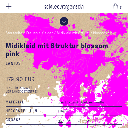
179,90 EUR
0
Startseite
/
Frauen
/
Kleider
/
Midikleid mit Struktur blossom pink
Midikleid mit Struktur blossom
pink
LANIUS
179,90 EUR
INKL. 19 % MWST.
VERSANDKOSTENFREI
MATERIAL
100 Prozent Bio-Baumwolle
HERGESTELLT IN
China
GRÖSSE
34
36
38
40