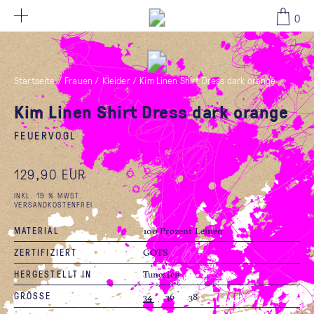
129,90 EUR
0
Startseite
/
Frauen
/
Kleider
/
Kim Linen Shirt Dress dark orange
Kim Linen Shirt Dress dark orange
FEUERVOGL
129,90 EUR
INKL. 19 % MWST.
VERSANDKOSTENFREI
MATERIAL
100 Prozent Leinen
ZERTIFIZIERT
GOTS
HERGESTELLT IN
Tunesien
GRÖSSE
34
36
38