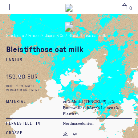
159,90 EUR
0
Startseite
/
Frauen
/
Jeans & Co
/
Bleistifthose oat milk
Bleistifthose oat milk
LANIUS
159,90 EUR
INKL. 19 % MWST.
VERSANDKOSTENFREI
MATERIAL
20% Modal (TENCEL™) 52%
Baumwolle (kbA)27% Leinen1%
Elasthan
HERGESTELLT IN
Nordmazedonien
GRÖSSE
36
40