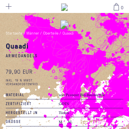
79,90 EUR
0
Startseite
/
Männer
/
Oberteile
/
Quaadi
Quaadi
ARMEDANGELS
79,90 EUR
INKL. 19 % MWST.
VERSANDKOSTENFREI
MATERIAL
100 Prozent Bio-Baumwolle
ZERTIFIZIERT
GOTS
HERGESTELLT IN
Türkei
GRÖSSE
M
XL