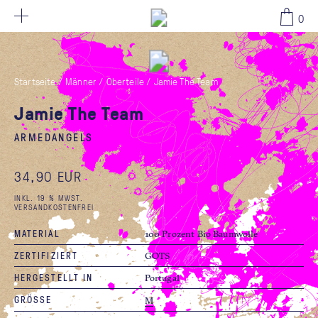
34,90 EUR
0
Startseite
/
Männer
/
Oberteile
/
Jamie The Team
Jamie The Team
ARMEDANGELS
34,90 EUR
INKL. 19 % MWST.
VERSANDKOSTENFREI
MATERIAL
100 Prozent Bio Baumwolle
ZERTIFIZIERT
GOTS
HERGESTELLT IN
Portugal
GRÖSSE
M