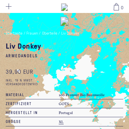
39,90 EUR
0
Startseite
/
Frauen
/
Oberteile
/
Liv Donkey
Liv Donkey
ARMEDANGELS
39,90 EUR
INKL. 19 % MWST.
VERSANDKOSTENFREI
MATERIAL
100 Prozent Bio Baumwolle
ZERTIFIZIERT
GOTS
HERGESTELLT IN
Portugal
GRÖSSE
XL