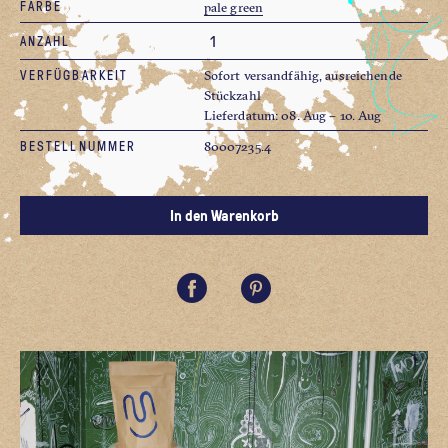
FARBE
pale green
ANZAHL
VERFÜGBARKEIT
Sofort versandfähig, ausreichende
Stückzahl
Lieferdatum: 08. Aug – 10. Aug
BESTELLNUMMER
80007235.4