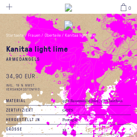
34,90 EUR
0
Startseite
/
Frauen
/
Oberteile
/
Kanitaa light lime
Kanitaa light lime
ARMEDANGELS
34,90 EUR
INKL. 19 % MWST.
VERSANDKOSTENFREI
MATERIAL
97% Baumwolle (bio), 3% Elasthan
ZERTIFIZIERT
GOTS
HERGESTELLT IN
Portugal
GRÖSSE
xs
s