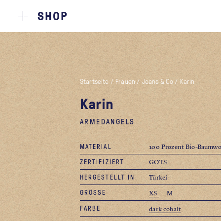
SHOP
Startseite
/
Frauen
/
Jeans & Co
/
Karin
Karin
ARMEDANGELS
MATERIAL
100 Prozent Bio-Baumwo
ZERTIFIZIERT
GOTS
HERGESTELLT IN
Türkei
GRÖSSE
XS
M
FARBE
dark cobalt