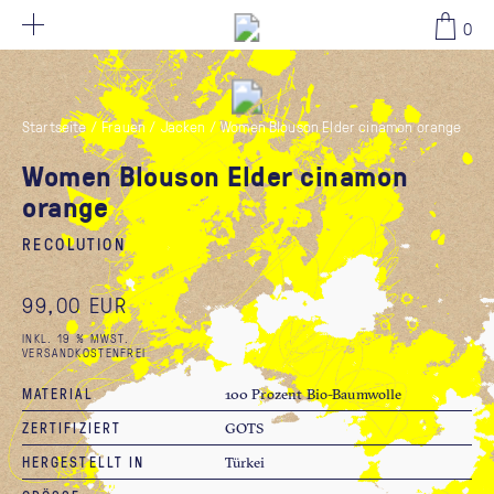
99,00 EUR
0
Startseite
/
Frauen
/
Jacken
/
Women Blouson Elder cinamon orange
Women Blouson Elder cinamon
orange
RECOLUTION
99,00 EUR
INKL. 19 % MWST.
VERSANDKOSTENFREI
MATERIAL
100 Prozent Bio-Baumwolle
ZERTIFIZIERT
GOTS
HERGESTELLT IN
Türkei